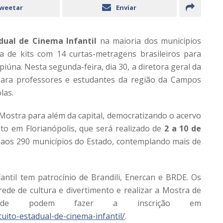
weetar
Enviar
adual de Cinema Infantil
na maioria dos municípios
a de kits com 14 curtas-metragens brasileiros para
iúna. Nesta segunda-feira, dia 30, a diretora geral da
a para professores e estudantes da região da Campos
las.
a Mostra para além da capital, democratizando o acervo
nto em Florianópolis, que será realizado de
2 a 10 de
r aos 290 municípios do Estado, contemplando mais de
antil tem patrocínio de Brandili, Enercan e BRDE. Os
rede de cultura e divertimento e realizar a Mostra de
dade podem fazer a inscrição em
uito-estadual-de-cinema-infantil/
.