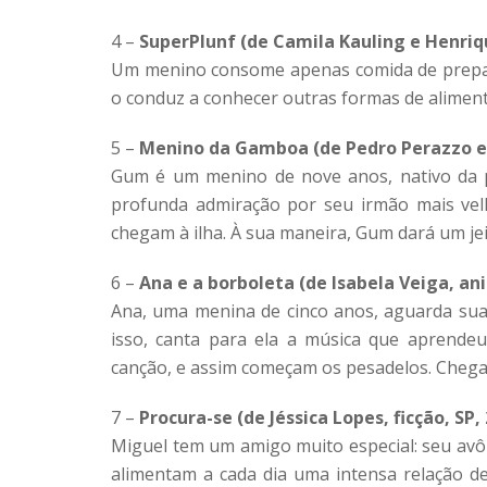
4 –
SuperPlunf (de Camila Kauling e Henriqu
Um menino consome apenas comida de preparo
o conduz a conhecer outras formas de alimen
5 –
Menino da Gamboa (de Pedro Perazzo e R
Gum é um menino de nove anos, nativo da p
profunda admiração por seu irmão mais vel
chegam à ilha. À sua maneira, Gum dará um je
6 –
Ana e a borboleta (de Isabela Veiga, an
Ana, uma menina de cinco anos, aguarda sua
isso, canta para ela a música que aprend
canção, e assim começam os pesadelos. Chega 
7 –
Procura-se (de Jéssica Lopes, ficção, SP,
Miguel tem um amigo muito especial: seu avô
alimentam a cada dia uma intensa relação d