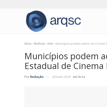
Início
›
Notícias
›
Arte
›
Municípios podem aderir ao Circuito E
Municípios podem ad
Estadual de Cinema I
Por
Redação
28 maio 2016
em
Arte