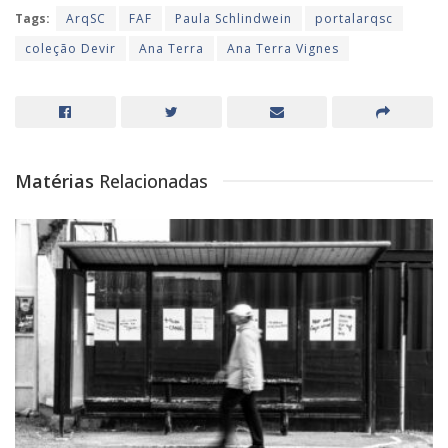
Tags:
ArqSC
FAF
Paula Schlindwein
portalarqsc
coleção Devir
Ana Terra
Ana Terra Vignes
Matérias
Relacionadas