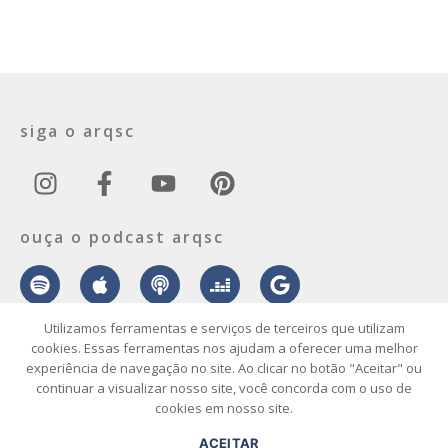
siga o arqsc
ouça o podcast arqsc
Utilizamos ferramentas e serviços de terceiros que utilizam
cookies. Essas ferramentas nos ajudam a oferecer uma melhor
experiência de navegação no site. Ao clicar no botão "Aceitar" ou
sobre
contato
envie seu projeto
publicidade
vídeo
podcast
continuar a visualizar nosso site, você concorda com o uso de
cookies em nosso site.
© 2026 ArqSC – Portal de Arquitetura, Interiores, Design e Arte de
ACEITAR