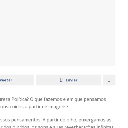
weetar
Enviar
ureza Política? O que fazemos e em que pensamos
nstruídos a partir de imagens?
ssos pensamentos. A partir do olho, enxergamos as
r dos ouvidos, os sons e suas reverberações infinitas.