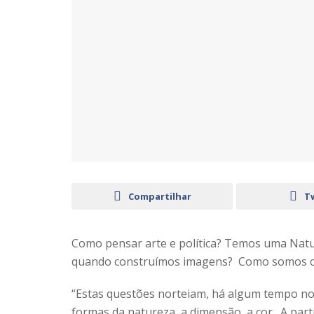
Compartilhar
T
Como pensar arte e política? Temos uma Nat
quando construímos imagens? Como somos co
“Estas questões norteiam, há algum tempo no
formas da natureza, a dimensão, a cor. A parti