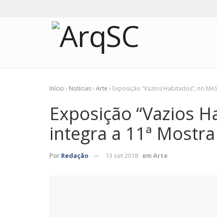
Início
›
Notícias
›
Arte
›
Exposição “Vazios Habitados”, no MAS
Exposição “Vazios H
integra a 11ª Mostr
Por
Redação
13 set 2018
em
Arte