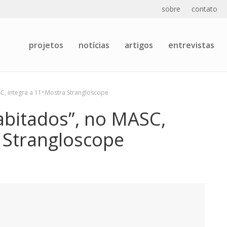
sobre
contato
projetos
notícias
artigos
entrevistas
C, integra a 11ª Mostra Strangloscope
abitados”, no MASC,
a Strangloscope