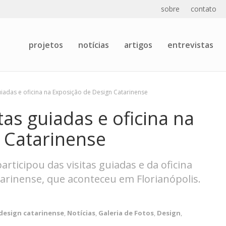
sobre
contato
projetos
notícias
artigos
entrevistas
guiadas e oficina na Exposição de Design Catarinense
itas guiadas e oficina na
 Catarinense
rticipou das visitas guiadas e da oficina
tarinense, que aconteceu em Florianópolis.
design catarinense
,
Notícias
,
Galeria de Fotos
,
Design
,