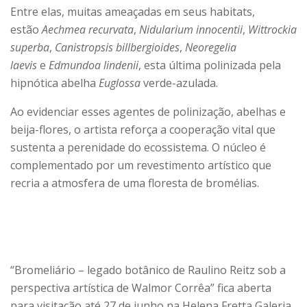
Entre elas, muitas ameaçadas em seus habitats,
estão
Aechmea recurvata
,
Nidularium innocentii
,
Wittrockia
superba
,
Canistropsis billbergioides
,
Neoregelia
laevis
e
Edmundoa lindenii
, esta última polinizada pela
hipnótica abelha
Euglossa
verde-azulada.
Ao evidenciar esses agentes de polinização, abelhas e
beija-flores, o artista reforça a cooperação vital que
sustenta a perenidade do ecossistema. O núcleo é
complementado por um revestimento artístico que
recria a atmosfera de uma floresta de bromélias.
“Bromeliário – legado botânico de Raulino Reitz sob a
perspectiva artística de Walmor Corrêa” fica aberta
para visitação até 27 de junho na Helena Fretta Galeria