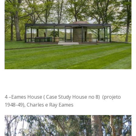
4 –Eames House ( Case Study House no 8) (projeto
1948-49), Charles e Ray Eames