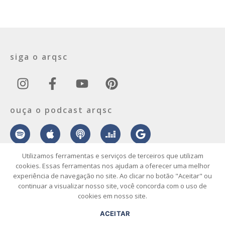
siga o arqsc
ouça o podcast arqsc
Utilizamos ferramentas e serviços de terceiros que utilizam
cookies. Essas ferramentas nos ajudam a oferecer uma melhor
experiência de navegação no site. Ao clicar no botão "Aceitar" ou
sobre
contato
envie seu projeto
publicidade
vídeo
podcast
continuar a visualizar nosso site, você concorda com o uso de
cookies em nosso site.
© 2026 ArqSC – Portal de Arquitetura, Interiores, Design e Arte de
ACEITAR
Santa Catarina – Todos os Direitos Reservados.