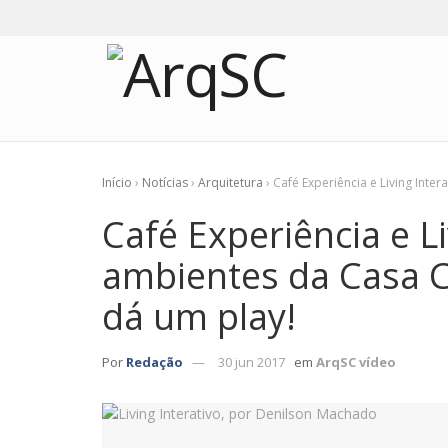
Início
›
Notícias
›
Arquitetura
›
Café Experiência e Living Inter
Café Experiência e Li
ambientes da Casa Co
dá um play!
Por
Redação
30 jun 2017
em
ArqSC vídeo