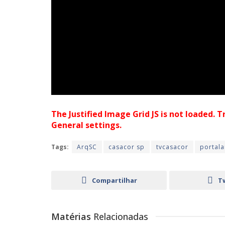
The Justified Image Grid JS is not loaded. T
General settings.
Tags:
ArqSC
casacor sp
tvcasacor
portala
Compartilhar
T
Matérias
Relacionadas