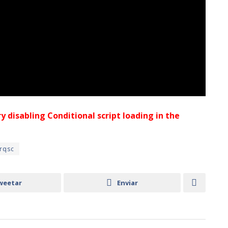
ry disabling Conditional script loading in the
rqsc
weetar
Enviar