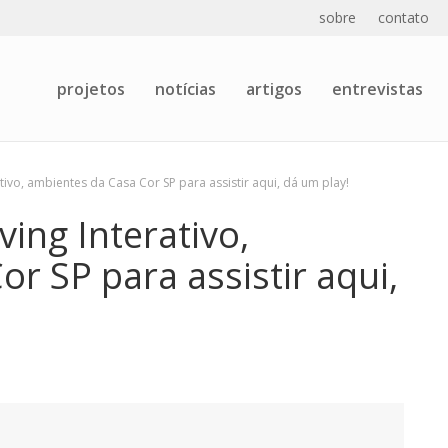
sobre
contato
projetos
notícias
artigos
entrevistas
ativo, ambientes da Casa Cor SP para assistir aqui, dá um play!
ving Interativo,
r SP para assistir aqui,