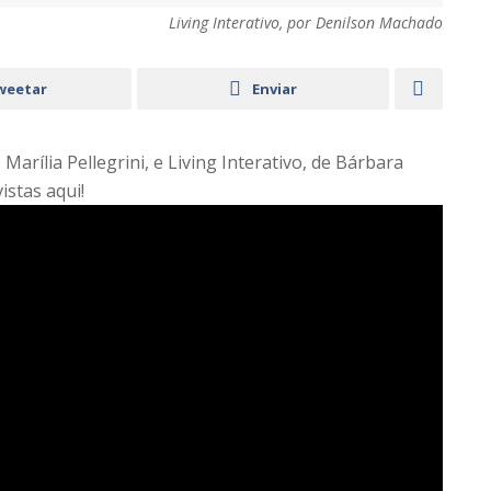
Living Interativo, por Denilson Machado
weetar
Enviar
arília Pellegrini, e Living Interativo, de Bárbara
vistas aqui!