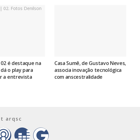
 02 é destaque na
Casa Sumê, de Gustavo Neves,
 dá o play para
associa inovação tecnológica
 a entrevista
com anscestralidade
t arqsc