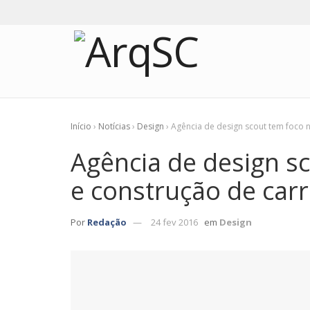
Início
›
Notícias
›
Design
›
Agência de design scout tem foco n
Agência de design sc
e construção de carr
Por
Redação
24 fev 2016
em
Design