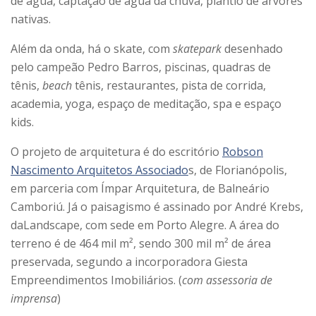
de água, captação de água da chuva, plantio de árvores
nativas.
Além da onda, há o skate, com
skatepark
desenhado
pelo campeão Pedro Barros, piscinas, quadras de
tênis,
beach
tênis, restaurantes, pista de corrida,
academia, yoga, espaço de meditação, spa e espaço
kids.
O projeto de arquitetura é do escritório
Robson
Nascimento Arquitetos Associado
s, de Florianópolis,
em parceria com Ímpar Arquitetura, de Balneário
Camboriú. Já o paisagismo é assinado por André Krebs,
daLandscape, com sede em Porto Alegre. A área do
terreno é de 464 mil m², sendo 300 mil m² de área
preservada, segundo a incorporadora Giesta
Empreendimentos Imobiliários. (
com assessoria de
imprensa
)