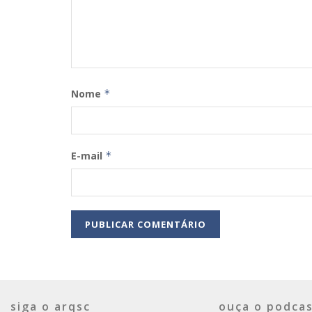
Nome
*
E-mail
*
siga o arqsc
ouça o podcas