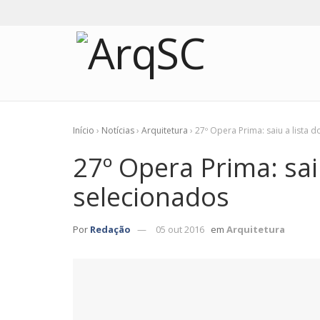
Início
›
Notícias
›
Arquitetura
›
27º Opera Prima: saiu a lista 
27º Opera Prima: sai
selecionados
Por
Redação
05 out 2016
em
Arquitetura