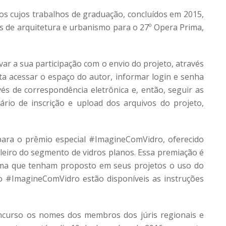
os cujos trabalhos de graduação, concluídos em 2015,
as de arquitetura e urbanismo para o 27º Opera Prima,
var a sua participação com o envio do projeto, através
sta acessar o espaço do autor, informar login e senha
és de correspondência eletrônica e, então, seguir as
rio de inscrição e upload dos arquivos do projeto,
para o prêmio especial #ImagineComVidro, oferecido
leiro do segmento de vidros planos. Essa premiação é
rima que tenham proposto em seus projetos o uso do
ão #ImagineComVidro estão disponíveis as instruções
oncurso os nomes dos membros dos júris regionais e