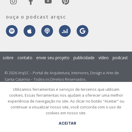
ouça o podcast arqsc
sobre
contato
envie seu projeto
publicidade
vídeo
podcast
© 2026 ArqSC – Portal de Arquitetura, Interiores, Design e Arte de
Santa Catarina – Todos os Direitos Reservados.
Utilizamos ferramentas e serviços de terceiros que utilizam
cookies. Essas ferramentas nos ajudam a oferecer uma melhor
experiência de navegação no site. Ao clicar no botão "Aceitar" ou
continuar a visualizar nosso site, você concorda com o uso de
cookies em nosso site.
ACEITAR