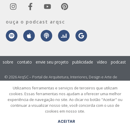
ouça o podcast arqsc
sobre
contato
envie seu projeto
publicidade
vídeo
podcast
© 2026 ArqSC – Portal de Arquitetura, Interiores, Design e Arte de
Santa Catarina – Todos os Direitos Reservados.
Utilizamos ferramentas e serviços de terceiros que utilizam
cookies. Essas ferramentas nos ajudam a oferecer uma melhor
experiência de navegação no site. Ao clicar no botão "Aceitar" ou
continuar a visualizar nosso site, você concorda com o uso de
cookies em nosso site.
ACEITAR