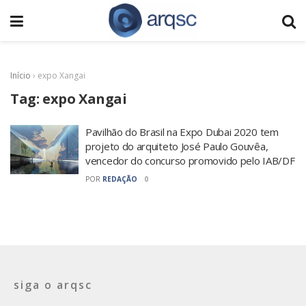
Início
›
expo Xangai
Tag:
expo Xangai
Pavilhão do Brasil na Expo Dubai 2020 tem
projeto do arquiteto José Paulo Gouvêa,
vencedor do concurso promovido pelo IAB/DF
POR
REDAÇÃO
0
siga o arqsc