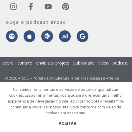
ouça o podcast arqsc
sobre
contato
envie seu projeto
publicidade
vídeo
podcast
© 2026 ArqSC – Portal de Arquitetura, Interiores, Design e Arte de
Santa Catarina – Todos os Direitos Reservados.
Utilizamos ferramentas e serviços de terceiros que utilizam
cookies. Essas ferramentas nos ajudam a oferecer uma melhor
experiência de navegação no site. Ao clicar no botão "Aceitar" ou
continuar a visualizar nosso site, você concorda com o uso de
cookies em nosso site.
ACEITAR