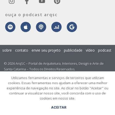
ouça o podcast arqsc
sobre
contato
envie seu projeto
publicidade
vídeo
podcast
© 2026 ArqSC – Portal de Arquitetura, Interiores, Design e Arte de
Santa Catarina – Todos os Direitos Reservados.
Utilizamos ferramentas e serviços de terceiros que utilizam
cookies. Essas ferramentas nos ajudam a oferecer uma melhor
experiência de navegação no site. Ao clicar no botão "Aceitar" ou
continuar a visualizar nosso site, você concorda com o uso de
cookies em nosso site.
ACEITAR