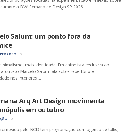
selecionou ações focadas na experimentação e reflexão sobre
 durante a DW! Semana de Design SP 2026
elo Salum: um ponto fora da
ice
 PEDROSO
0
nimalismo, mais identidade. Em entrevista exclusiva ao
 arquiteto Marcelo Salum fala sobre repertório e
dade nos interiores ...
emana Arq Art Design movimenta
ianópolis em outubro
AÇÃO
0
promovido pelo NCD tem programação com agenda de talks,