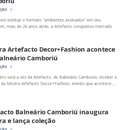
oriú
AÇÃO
0
 em instituir o formato “ambientes assinados” em seu
m, mais de 20 anos atrás, a Artefacto conquistou mercado
ra Artefacto Decor+Fashion acontece
alneário Camboriú
AÇÃO
0
ro será a vez da Artefacto, de Balneário Camboriú, receber a
 da Mostra Artefacto Decor+Fashion, evento que acontece ...
facto Balneário Camboriú inaugura
a e lança coleção
AÇÃO
0