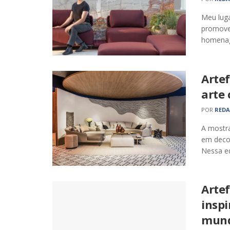
Meu lug
promovem
homenage
Arte
arte
POR
RED
A mostr
em deco
Nessa ed
Arte
inspi
mun