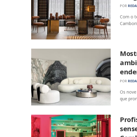
POR
RED
Com o te
Camboriú
Most
ambi
ende
POR
RED
Os nove 
que pro
Profi
sens