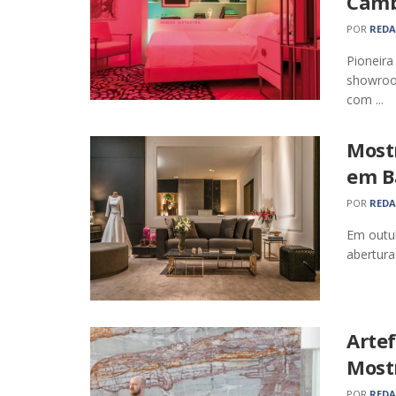
Camb
POR
RED
Pioneira
showroo
com ...
Most
em B
POR
RED
Em outub
abertura
Arte
Mostr
POR
RED