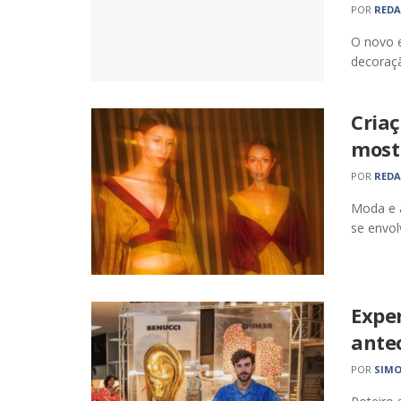
POR
RED
O novo e
decoraçã
Criaç
most
POR
RED
Moda e a
se envol
Expe
antec
POR
SIMO