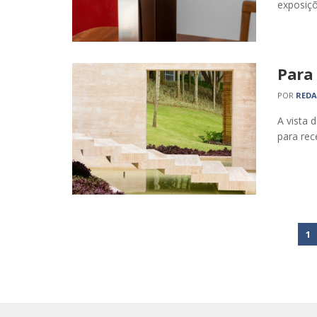
exposiçõ
Para
POR
RED
A vista 
para rec
1