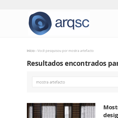
Início
›
Você pesquisou por mostra artefacto
Resultados encontrados par
Mostr
desig