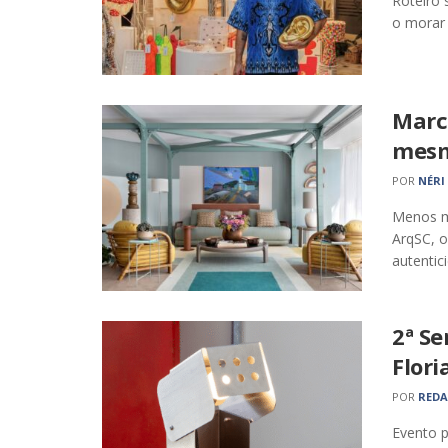
Roteiro 
o morar
Marc
mesm
POR
NÉRI
Menos mi
ArqSC, o
autentici
2ª S
Flor
POR
RED
Evento 