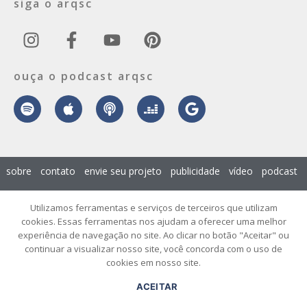
siga o arqsc
ouça o podcast arqsc
sobre
contato
envie seu projeto
publicidade
vídeo
podcast
© 2026 ArqSC – Portal de Arquitetura, Interiores, Design e Arte de
Utilizamos ferramentas e serviços de terceiros que utilizam
Santa Catarina – Todos os Direitos Reservados.
cookies. Essas ferramentas nos ajudam a oferecer uma melhor
experiência de navegação no site. Ao clicar no botão "Aceitar" ou
continuar a visualizar nosso site, você concorda com o uso de
cookies em nosso site.
ACEITAR