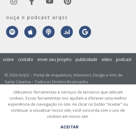
ouça o podcast arqsc
sobre
contato
envie seu projeto
publicidade
vídeo
podcast
© 2026 ArqSC – Portal de Arquitetura, Interiores, Design e Arte de
Santa Catarina – Todos os Direitos Reservados.
Utilizamos ferramentas e serviços de terceiros que utilizam
cookies. Essas ferramentas nos ajudam a oferecer uma melhor
experiência de navegação no site. Ao clicar no botão "Aceitar" ou
continuar a visualizar nosso site, você concorda com o uso de
cookies em nosso site.
ACEITAR