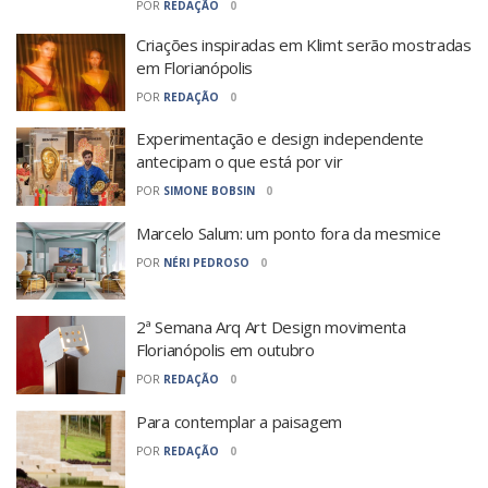
POR
REDAÇÃO
0
Criações inspiradas em Klimt serão mostradas
em Florianópolis
POR
REDAÇÃO
0
Experimentação e design independente
antecipam o que está por vir
POR
SIMONE BOBSIN
0
Marcelo Salum: um ponto fora da mesmice
POR
NÉRI PEDROSO
0
2ª Semana Arq Art Design movimenta
Florianópolis em outubro
POR
REDAÇÃO
0
Para contemplar a paisagem
POR
REDAÇÃO
0